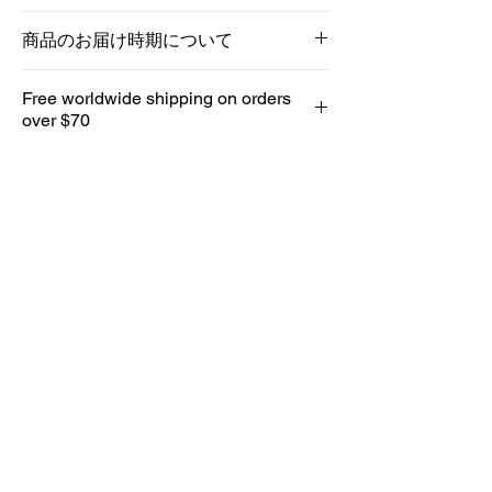
Sサイズ (14.5~16cm：手首の細い女性）
商品のお届け時期について
Mサイズ（16.5~17.5cm：一般的な男性用の
サイズ）
月1回ケニアから日本へ配送を行っておりま
Lサイズ（18.5~19.5cm：手首の太い男性用
Free worldwide shipping on orders
す。
のサイズ）
over $70
月末までのご注文で翌月末にお届け致しま
あらかじめメジャーなどで手首の周囲を計
す。
り、以上のサイズをご参考ください。(手首
(12月9〜31日までのご注文で1月末にお届
の周囲＋1~1.5cmのサイズをおすすめ致しま
け)
す）
info@leoafrica.store
ニュースレターをご希望の方は、
アイテムの最新情報やアフリカ現地の情報などをお届けいたし
ます。
送信