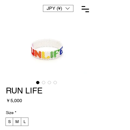
JPY (¥)
RUN LIFE
価
￥5,000
格
Size
*
S
M
L