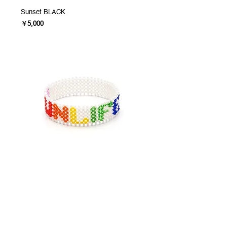
Sunset BLACK
価格
￥5,000
RUN LIFE
価格
￥5,000