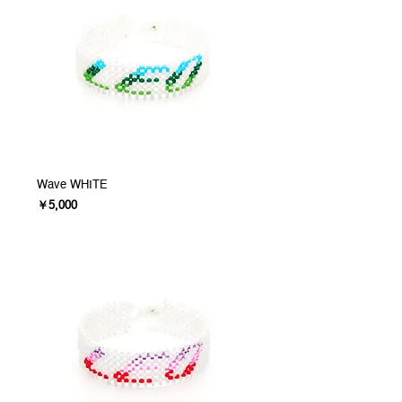
Wave WHITE
価格
￥5,000