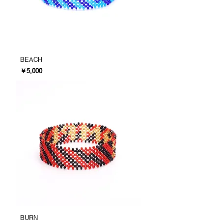
BEACH
価格
￥5,000
BURN