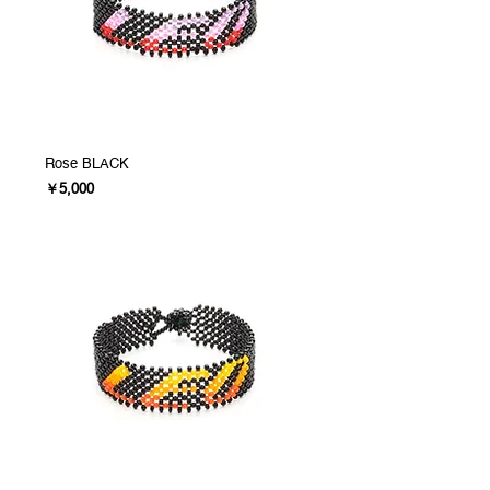
Rose BLACK
価格
￥5,000